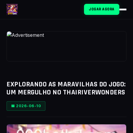
JOGAR AGORA
EXPLORANDO AS MARAVILHAS DO JOGO:
UM MERGULHO NO THAIRIVERWONDERS
📅 2026-06-10