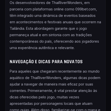
Os desenvolvedores de ThaiRiverWonders, em
parceria com plataformas online como 099bet.com,
têm integrado uma dinâmica de eventos baseados
em acontecimentos e festivais anuais que ocorrem na
Tailândia. Esta abordagem garante que o jogo
permaneça atual e em sintonia com as tradições
contemporâneas do país, oferecendo aos jogadores
uma experiência autêntica e relevante.
NAVEGAÇÃO E DICAS PARA NOVATOS
Para aqueles que chegaram recentemente ao mundo
aquático de ThaiRiverWonders, algumas dicas podem
ajudar a navegar de maneira mais eficaz por suas
correntes. Primeiramente, é vital prestar atenção às
dicas oferecidas pelo jogo, muitas vezes
apresentadas por personagens locais que atuam
como guias. Além disso, familiarizar-se com o mapa e