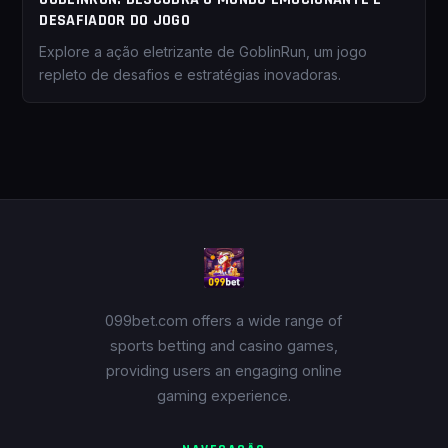
DESAFIADOR DO JOGO
Explore a ação eletrizante de GoblinRun, um jogo
repleto de desafios e estratégias inovadoras.
099bet.com offers a wide range of
sports betting and casino games,
providing users an engaging online
gaming experience.