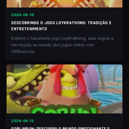
2026-06-19
DESCOBRINDO O JOGO LOYKRATHONG: TRADIÇÃO E
ENTRETENIMENTO
Explore o fascinante jogo LoyKrathong, suas regras e
introdução ao mundo dos jogos online com
099bet.com.
2026-06-12
GOBLINRUN: DESCUBRA O MUNDO EMOCIONANTE E