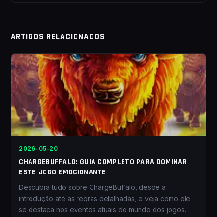
ARTIGOS RELACIONADOS
2026-05-20
CHARGEBUFFALO: GUIA COMPLETO PARA DOMINAR
ESTE JOGO EMOCIONANTE
Descubra tudo sobre ChargeBuffalo, desde a
introdução até as regras detalhadas, e veja como ele
se destaca nos eventos atuais do mundo dos jogos.