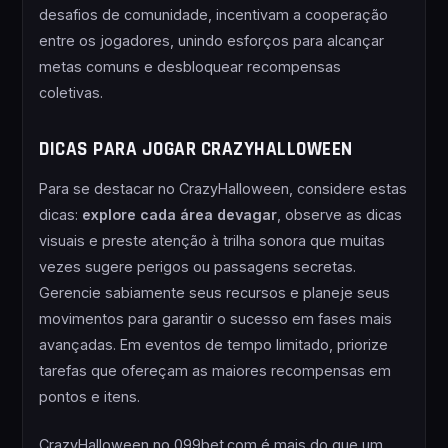
desafios de comunidade, incentivam a cooperação
entre os jogadores, unindo esforços para alcançar
metas comuns e desbloquear recompensas
coletivas.
DICAS PARA JOGAR CRAZYHALLOWEEN
Para se destacar no CrazyHalloween, considere estas
dicas:
explore cada área devagar
, observe as dicas
visuais e preste atenção à trilha sonora que muitas
vezes sugere perigos ou passagens secretas.
Gerencie sabiamente seus recursos e planeje seus
movimentos para garantir o sucesso em fases mais
avançadas. Em eventos de tempo limitado, priorize
tarefas que ofereçam as maiores recompensas em
pontos e itens.
CrazyHalloween no 099bet.com é mais do que um