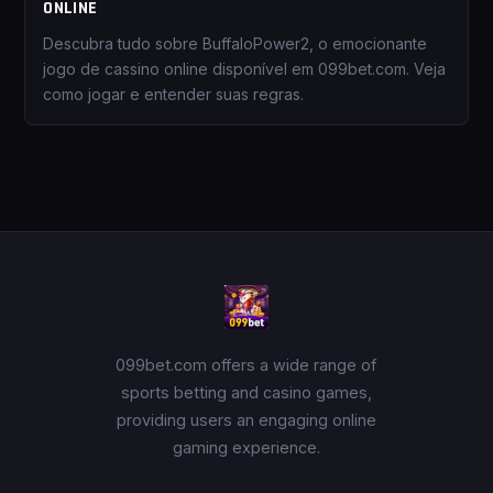
ONLINE
Descubra tudo sobre BuffaloPower2, o emocionante
jogo de cassino online disponível em 099bet.com. Veja
como jogar e entender suas regras.
099bet.com offers a wide range of
sports betting and casino games,
providing users an engaging online
gaming experience.