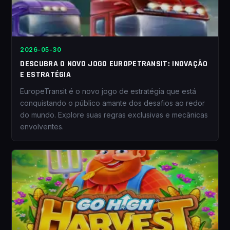
2026-05-30
DESCUBRA O NOVO JOGO EUROPETRANSIT: INOVAÇÃO
E ESTRATÉGIA
EuropeTransit é o novo jogo de estratégia que está
conquistando o público amante dos desafios ao redor
do mundo. Explore suas regras exclusivas e mecânicas
envolventes.