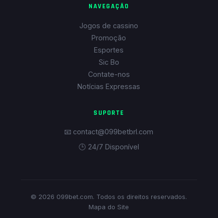
NAVEGAÇÃO
Jogos de cassino
Promoção
Esportes
Sic Bo
Contate-nos
Notícias Expressas
SUPORTE
📧 contact@099betbrl.com
🕒 24/7 Disponível
© 2026 099bet.com. Todos os direitos reservados.
Mapa do Site