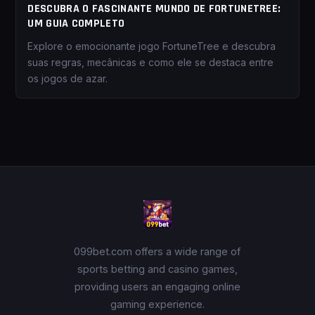
DESCUBRA O FASCINANTE MUNDO DE FORTUNETREE:
UM GUIA COMPLETO
Explore o emocionante jogo FortuneTree e descubra
suas regras, mecânicas e como ele se destaca entre
os jogos de azar.
099bet.com offers a wide range of
sports betting and casino games,
providing users an engaging online
gaming experience.