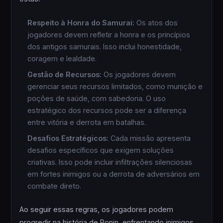
Respeito à Honra do Samurai:
Os atos dos
jogadores devem refletir a honra e os princípios
dos antigos samurais. Isso inclui honestidade,
coragem e lealdade.
Gestão de Recursos:
Os jogadores devem
gerenciar seus recursos limitados, como munição e
poções de saúde, com sabedoria. O uso
estratégico dos recursos pode ser a diferença
entre vitória e derrota em batalhas.
Desafios Estratégicos:
Cada missão apresenta
desafios específicos que exigem soluções
criativas. Isso pode incluir infiltrações silenciosas
em fortes inimigos ou a derrota de adversários em
combate direto.
Ao seguir essas regras, os jogadores podem
progredir na história de Ronin, enfrentando inimigos