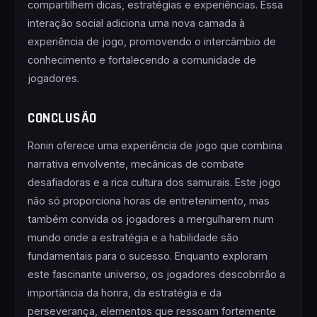
compartilhem dicas, estratégias e experiências. Essa
interação social adiciona uma nova camada à
experiência de jogo, promovendo o intercâmbio de
conhecimento e fortalecendo a comunidade de
jogadores.
CONCLUSÃO
Ronin oferece uma experiência de jogo que combina
narrativa envolvente, mecânicas de combate
desafiadoras e a rica cultura dos samurais. Este jogo
não só proporciona horas de entretenimento, mas
também convida os jogadores a mergulharem num
mundo onde a estratégia e a habilidade são
fundamentais para o sucesso. Enquanto exploram
este fascinante universo, os jogadores descobrirão a
importância da honra, da estratégia e da
perseverança, elementos que ressoam fortemente