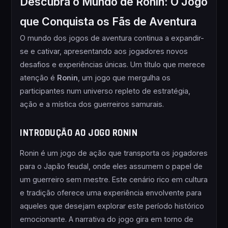
Descubra o Mundo de Ronin: O Jogo
que Conquista os Fãs de Aventura
O mundo dos jogos de aventura continua a expandir-
se e cativar, apresentando aos jogadores novos
desafios e experiências únicas. Um título que merece
atenção é
Ronin
, um jogo que mergulha os
participantes num universo repleto de estratégia,
ação e a mística dos guerreiros samurais.
INTRODUÇÃO AO JOGO RONIN
Ronin é um jogo de ação que transporta os jogadores
para o Japão feudal, onde eles assumem o papel de
um guerreiro sem mestre. Este cenário rico em cultura
e tradição oferece uma experiência envolvente para
aqueles que desejam explorar este período histórico
emocionante. A narrativa do jogo gira em torno de