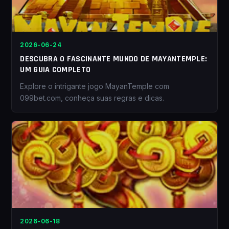
2026-06-24
DESCUBRA O FASCINANTE MUNDO DE MAYANTEMPLE:
UM GUIA COMPLETO
Explore o intrigante jogo MayanTemple com
099bet.com, conheça suas regras e dicas.
2026-06-18