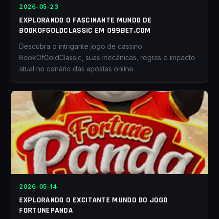
2026-05-23
EXPLORANDO O FASCINANTE MUNDO DE
BOOKOFGOLDCLASSIC EM 099BET.COM
Descubra o intrigante jogo de cassino
BookOfGoldClassic, suas mecânicas, regras e impacto
atual no cenário das apostas online.
2026-05-14
EXPLORANDO O EXCITANTE MUNDO DO JOGO
FORTUNEPANDA