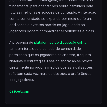
fundamental para orientações sobre caminhos para
futuras melhorias e adições de conteúdo. A interação
com a comunidade se expande por meio de fóruns
dedicados e eventos sociais no jogo, onde os
jogadores podem compartilhar experiências e dicas.
A presença de
plataformas de discussão online
também fortalece o sentido de comunidade,
permitindo que os jogadores colaborem, troquem
histórias e estratégias. Essa colaboração se reflete
diretamente no jogo, à medida que as atualizações
refletem cada vez mais os desejos e preferências
dos jogadores.
099bet.com