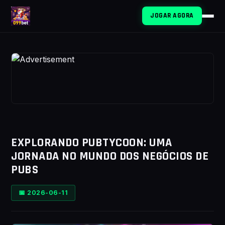
JOGAR AGORA
EXPLORANDO PUBTYCOON: UMA
JORNADA NO MUNDO DOS NEGÓCIOS DE
PUBS
📅 2026-06-11