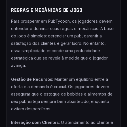
REGRAS E MECÂNICAS DE JOGO
Para prosperar em PubTycoon, os jogadores devem
entender e dominar suas regras e mecânicas. A base
do jogo é simples: gerenciar um pub, garantir a
satisfação dos clientes e gerar lucro. No entanto,
essa simplicidade esconde uma profundidade
estratégica que se revela à medida que o jogador
avança.
Gestão de Recursos:
Manter um equilíbrio entre a
oferta e a demanda é crucial. Os jogadores devem
assegurar que o estoque de bebidas e alimentos de
seu pub esteja sempre bem abastecido, enquanto
evitam desperdícios.
Interação com Clientes:
O atendimento ao cliente é