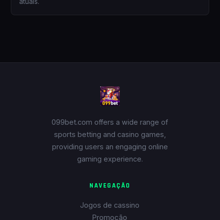
atuais.
099bet.com offers a wide range of
sports betting and casino games,
providing users an engaging online
gaming experience.
NAVEGAÇÃO
Jogos de cassino
Promoção