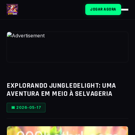
JOGAR AGORA
EXPLORANDO JUNGLEDELIGHT: UMA
AVENTURA EM MEIO À SELVAGERIA
📅 2026-05-17