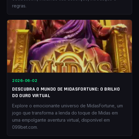
regras.
2026-06-02
DESCUBRA O MUNDO DE MIDASFORTUNE: O BRILHO
DO OURO VIRTUAL
Explore o emocionante universo de MidasFortune, um
jogo que transforma a lenda do toque de Midas em
uma empolgante aventura virtual, disponível em
099bet.com.