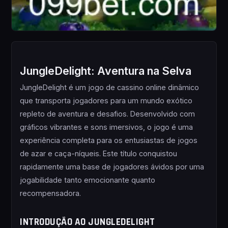
JungleDelight: Aventura na Selva
JungleDelight é um jogo de cassino online dinâmico
que transporta jogadores para um mundo exótico
repleto de aventura e desafios. Desenvolvido com
gráficos vibrantes e sons imersivos, o jogo é uma
experiência completa para os entusiastas de jogos
de azar e caça-níqueis. Este título conquistou
rapidamente uma base de jogadores ávidos por uma
jogabilidade tanto emocionante quanto
recompensadora.
INTRODUÇÃO AO JUNGLEDELIGHT