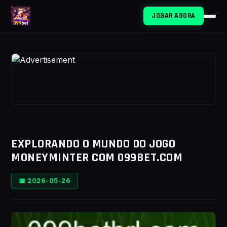
JOGAR AGORA
EXPLORANDO O MUNDO DO JOGO
MONEYMINTER COM 099BET.COM
📅 2026-05-26