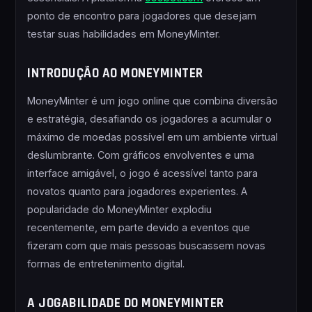
ponto de encontro para jogadores que desejam
testar suas habilidades em MoneyMinter.
INTRODUÇÃO AO MONEYMINTER
MoneyMinter é um jogo online que combina diversão
e estratégia, desafiando os jogadores a acumular o
máximo de moedas possível em um ambiente virtual
deslumbrante. Com gráficos envolventes e uma
interface amigável, o jogo é acessível tanto para
novatos quanto para jogadores experientes. A
popularidade do MoneyMinter explodiu
recentemente, em parte devido a eventos que
fizeram com que mais pessoas buscassem novas
formas de entretenimento digital.
A JOGABILIDADE DO MONEYMINTER