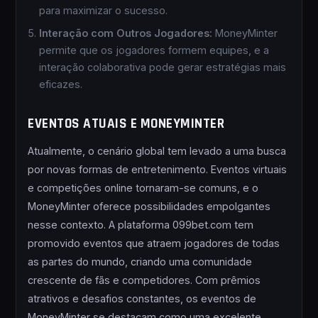
para maximizar o sucesso.
Interação com Outros Jogadores:
MoneyMinter
permite que os jogadores formem equipes, e a
interação colaborativa pode gerar estratégias mais
eficazes.
EVENTOS ATUAIS E MONEYMINTER
Atualmente, o cenário global tem levado a uma busca
por novas formas de entretenimento. Eventos virtuais
e competições online tornaram-se comuns, e o
MoneyMinter oferece possibilidades empolgantes
nesse contexto. A plataforma 099bet.com tem
promovido eventos que atraem jogadores de todas
as partes do mundo, criando uma comunidade
crescente de fãs e competidores. Com prêmios
atrativos e desafios constantes, os eventos de
MoneyMinter se destacam como uma excelente