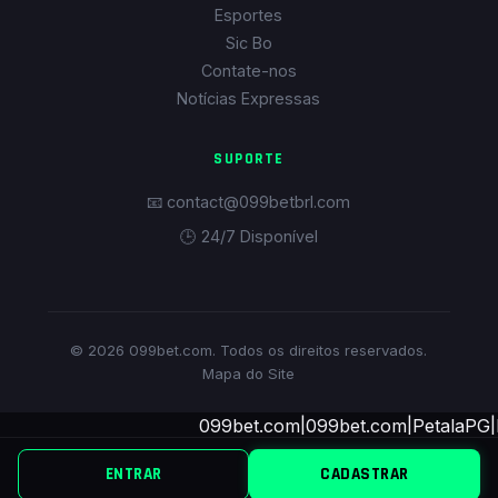
Esportes
Sic Bo
Contate-nos
Notícias Expressas
SUPORTE
📧 contact@099betbrl.com
🕒 24/7 Disponível
© 2026 099bet.com. Todos os direitos reservados.
Mapa do Site
099bet.com
|
099bet.com
|
PetalaPG
|
Petal
ENTRAR
CADASTRAR