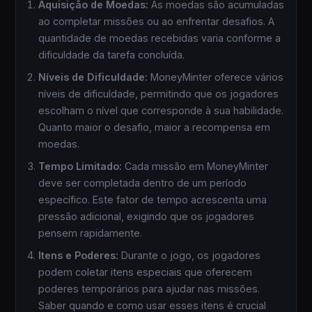
Aquisição de Moedas:
As moedas são acumuladas
ao completar missões ou ao enfrentar desafios. A
quantidade de moedas recebidas varia conforme a
dificuldade da tarefa concluída.
Níveis de Dificuldade:
MoneyMinter oferece vários
níveis de dificuldade, permitindo que os jogadores
escolham o nível que corresponde à sua habilidade.
Quanto maior o desafio, maior a recompensa em
moedas.
Tempo Limitado:
Cada missão em MoneyMinter
deve ser completada dentro de um período
específico. Este fator de tempo acrescenta uma
pressão adicional, exigindo que os jogadores
pensem rapidamente.
Itens e Poderes:
Durante o jogo, os jogadores
podem coletar itens especiais que oferecem
poderes temporários para ajudar nas missões.
Saber quando e como usar esses itens é crucial