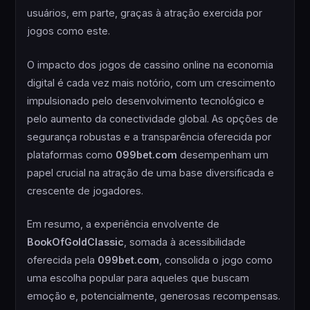
usuários, em parte, graças à atração exercida por
jogos como este.
O impacto dos jogos de cassino online na economia
digital é cada vez mais notório, com um crescimento
impulsionado pelo desenvolvimento tecnológico e
pelo aumento da conectividade global. As opções de
segurança robustas e a transparência oferecida por
plataformas como
099bet.com
desempenham um
papel crucial na atração de uma base diversificada e
crescente de jogadores.
Em resumo, a experiência envolvente de
BookOfGoldClassic
, somada à acessibilidade
oferecida pela
099bet.com
, consolida o jogo como
uma escolha popular para aqueles que buscam
emoção e, potencialmente, generosas recompensas.