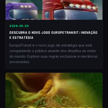
2026-05-30
DESCUBRA O NOVO JOGO EUROPETRANSIT: INOVAÇÃO
E ESTRATÉGIA
EuropeTransit é o novo jogo de estratégia que está
conquistando o público amante dos desafios ao redor
do mundo. Explore suas regras exclusivas e mecânicas
envolventes.