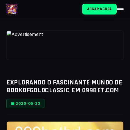
JOGAR AGORA
EXPLORANDO O FASCINANTE MUNDO DE
BOOKOFGOLDCLASSIC EM 099BET.COM
📅 2026-05-23