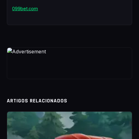
099bet.com
ARTIGOS RELACIONADOS