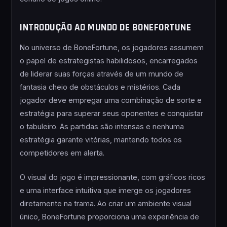
INTRODUÇÃO AO MUNDO DE BONEFORTUNE
No universo de BoneFortune, os jogadores assumem
o papel de estrategistas habilidosos, encarregados
de liderar suas forças através de um mundo de
fantasia cheio de obstáculos e mistérios. Cada
jogador deve empregar uma combinação de sorte e
estratégia para superar seus oponentes e conquistar
o tabuleiro. As partidas são intensas e nenhuma
estratégia garante vitórias, mantendo todos os
competidores em alerta.
O visual do jogo é impressionante, com gráficos ricos
e uma interface intuitiva que imerge os jogadores
diretamente na trama. Ao criar um ambiente visual
único, BoneFortune proporciona uma experiência de