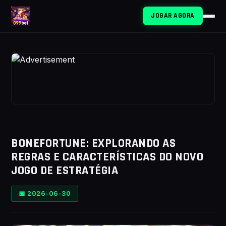
JOGAR AGORA
BONEFORTUNE: EXPLORANDO AS
REGRAS E CARACTERÍSTICAS DO NOVO
JOGO DE ESTRATÉGIA
📅 2026-06-30