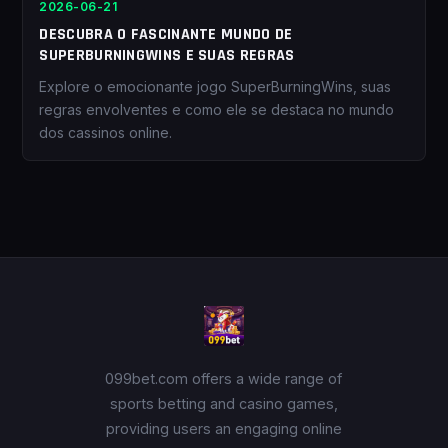
2026-06-21
DESCUBRA O FASCINANTE MUNDO DE
SUPERBURNINGWINS E SUAS REGRAS
Explore o emocionante jogo SuperBurningWins, suas
regras envolventes e como ele se destaca no mundo
dos cassinos online.
099bet.com offers a wide range of
sports betting and casino games,
providing users an engaging online