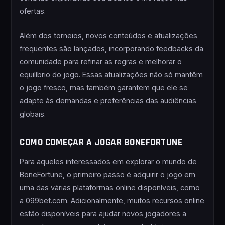
ofertas.
Além dos torneios, novos conteúdos e atualizações
frequentes são lançados, incorporando feedbacks da
comunidade para refinar as regras e melhorar o
equilíbrio do jogo. Essas atualizações não só mantêm
o jogo fresco, mas também garantem que ele se
adapte às demandas e preferências das audiências
globais.
COMO COMEÇAR A JOGAR BONEFORTUNE
Para aqueles interessados em explorar o mundo de
BoneFortune, o primeiro passo é adquirir o jogo em
uma das várias plataformas online disponíveis, como
a 099bet.com. Adicionalmente, muitos recursos online
estão disponíveis para ajudar novos jogadores a